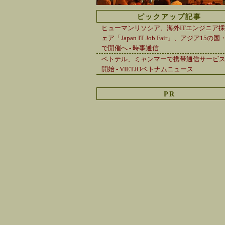
ピックアップ記事
ヒューマンリソシア、海外ITエンジニア
ェア「Japan IT Job Fair」、アジア15の
で開催へ - 時事通信
ベトテル、ミャンマーで携帯通信サービス
開始 - VIETJOベトナムニュース
PR